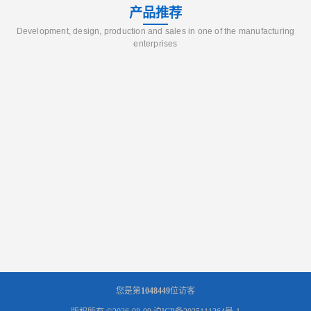
产品推荐
Development, design, production and sales in one of the manufacturing
enterprises
您是第
1048449
位访客