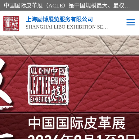
中国国际皮革展（ACLE）是中国规模最大、最权威的国际皮革盛会，自创办以来一直由中国皮革协会（CLIA）和亚太区皮革展有限公司（APLF）共同举办
上海励博展览服务有限公司
SHANGHAI LIBO EXHIBITION SERVICE CO.,LTD
2026中国国际皮革展
2026上海皮革机械展
ACLE
2026上海合成革展会
2026中国国际皮革展
2026中国国际皮革展
2026中国国际皮革展
ACLE