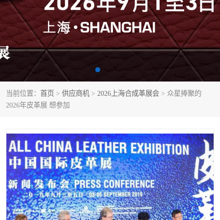
当前位置：
首页
>
供应商机
>
2026上海合成革展会
> 众星捧聚的
2026年皮革展 想参加