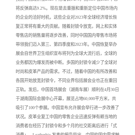
将反弹高达9.2%。现在是去重振和重新定位中国市场内
的企业的洽好时机，这些企业对2023年全球经济增长恢
复正常将有重大的贡献。随着封锁令放宽，网上和实体
零售店的销售量将逐步改善，同时中国国内零售市场将
带领我们迈入第三、第四季度和2023年。中国恢复举办
展会自世界卫生组织宣布将列为全球大流行后，全球的
业务都因为爆发而被中断。多国的封锁令减少了全球对
时尚和皮革产品的需求。不过，随着中国的有所改善和
各国开始放宽封锁令，不同业界包括展会业也正在重回
正轨。发后，中国首场展会（湖南车展）顺利在4月30日
于湖南国际会展中心开幕，展览占地60,000平方米，共
吸引了100个参展。中国宣布允许展会举行进一步改善了
状况。皮革业复工中国的零售企业迅速反弹有赖当地的
消费者在经历了封锁令和多个月的社交距离后进行「式
消费」。Leatherbiz 发表的报告指出，中国的国内需求触