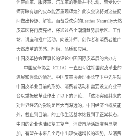
但鞋面革、服装革、汽车革的销量并不乐观，曾受设计
师青睐有加的皮革能否重现辉煌？此次会议将对这些疑
问做出释疑、解答。而备受欢迎的Leather Naturally天然
皮革区将再度亮相，将通过各个潮流趋势展示区、工作
坊、讲座和推广活动，向设计师、创作者和消费者推广
天然皮革的美感、时尚、品质和应用。
中国皮革协会理事长的评论中国国际皮革展的合办方
── 中国皮革协会（CLIA）一直密切注视国家皮革业的
进展和恢跃的情况。中国皮革协会理事长李玉中先生就
中国皮革业目前的形势、消费者活动和需要设立商业平
台以重振皮革业作出了以下的评论：「这场突如其来的
对世界经济的影响是巨大而深远的，中国经济也概莫能
外。截止到目前，的工作生活基本恢复到了正常状态，
中国的企业也陆续复工复产，消费市场活跃度明显增
加，有望在未来几个月中出现快速增长的态势。从消费