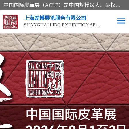
中国国际皮革展（ACLE）是中国规模最大、最权威的国际皮革盛会，自创办以来一直由中国皮革协会（CLIA）和亚太区皮革展有限公司（APLF）共同举办
上海励博展览服务有限公司
SHANGHAI LIBO EXHIBITION SERVICE CO.,LTD
2026中国国际皮革展
2026上海皮革机械展
ACLE
2026上海合成革展会
2026中国国际皮革展
2026中国国际皮革展
2026中国国际皮革展
ACLE