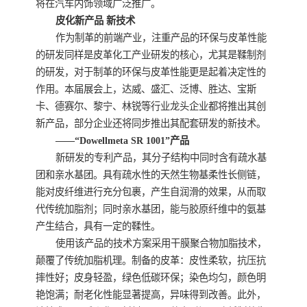
将在汽车内饰领域广泛推广。
皮化新产品 新技术
作为制革的前端产业，注重产品的环保与皮革性能
的研发同样是皮革化工产业研发的核心，尤其是鞣制剂
的研发，对于制革的环保与皮革性能更是起着决定性的
作用。本届展会上，达威、盛汇、泛博、胜达、宝斯
卡、德赛尔、黎宁、林锐等行业龙头企业都将推出其创
新产品，部分企业还将同步推出其配套研发的新技术。
——“Dowellmeta SR 1001”产品
新研发的专利产品，其分子结构中同时含有疏水基
团和亲水基团。具有疏水性的天然生物基柔性长侧链，
能对皮纤维进行充分包裹，产生自润滑的效果，从而取
代传统加脂剂；同时亲水基团，能与胶原纤维中的氨基
产生结合，具有一定的鞣性。
使用该产品的技术方案采用干膜聚合物加脂技术，
颠覆了传统加脂机理。制备的皮革：皮性柔软，抗压抗
摔性好；皮身轻盈，绿色低碳环保；染色均匀，颜色明
艳饱满；耐老化性能显著提高，异味得到改善。此外，