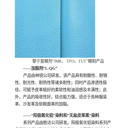
黎宁复鞣剂“JMR、 TFO、TUT”鞣制产品
——加脂剂“L-QG”
产品由林锐公司研发。该产品具有耐酸性、耐铬
性、耐光性、耐热性等诸多耐性；同时产品渗透性极
佳，可赋予皮革极好的柔软性和油润感及丰满性；此
外，产品的吸收性好，结合能力强，适合于各种服装
革、沙发革及软鞋面革的加脂。
——“阳极氧化铝”染料和“无盐皮革黑”染料
系列产品由胜达公司研发。阳极氧化铝染料系列产