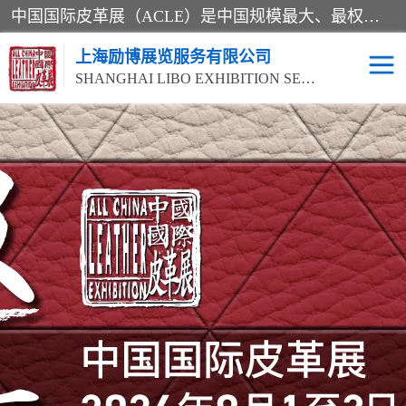
中国国际皮革展（ACLE）是中国规模最大、最权威的国际皮革盛会，自创办以来一直由中国皮革协会（CLIA）和亚太区皮革展有限公司（APLF）共同举办
上海励博展览服务有限公司
SHANGHAI LIBO EXHIBITION SERVICE CO.,LTD
2026中国国际皮革展
2026上海皮革机械展
ACLE
2026上海合成革展会
2026中国国际皮革展
2026中国国际皮革展
2026中国国际皮革展
ACLE