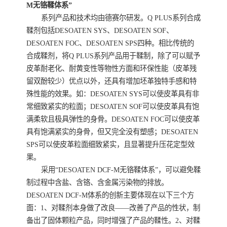
M无铬鞣体系”
系列产品和技术均由德赛尔研发。Q PLUS系列合成
鞣剂包括DESOATEN SYS、DESOATEN SOF、
DESOATEN FOC、DESOATEN SPS四种。相比传统的
合成鞣剂，将Q PLUS系列产品用于鞣制，除了可以赋予
皮革耐老化、耐黄变性等物性方面和环保性能（皮革残
留双酚较少）优点以外，还具有增加坯革独特手感和特
殊性能的效果。如：DESOATEN SYS可以使皮革具有非
常细致紧实的粒面；DESOATEN SOF可以使皮革具有饱
满柔软且极具弹性的身骨。DESOATEN FOC可以使皮革
具有饱满紧实的身骨，但又完全没有塑感；DESOATEN
SPS可以使皮革粒面细致紧实，且显著提升压花定型效
果。
采用“DESOATEN DCF-M无铬鞣体系”，可以避免鞣
制过程中含盐、含铬、含金属污染物的排放。
DESOATEN DCF-M体系的创新主要体现在以下三个方
面：1、对鞣剂本身做了改良——改善了产品的性状，制
备出了固体颗粒产品，同时增强了产品的鞣性。2、对鞣