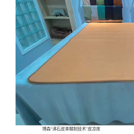
博森“沸石皮革鞣制技术”皮凉席