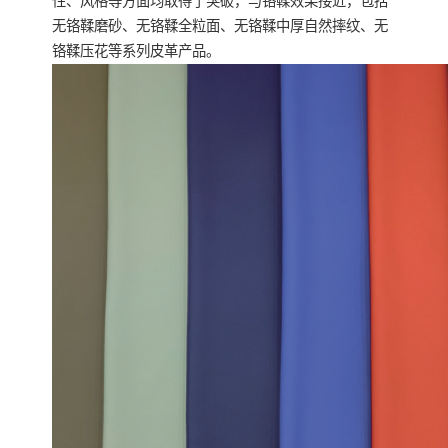
性、风格等方面均取得了突破，与铬鞣效果接近，包括
无铬鞣磨砂、无铬鞣全粒面、无铬鞣中厚自然摔纹、无
铬鞣压花等系列皮革产品。