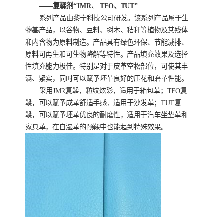
——复鞣剂“JMR、 TFO、TUT”
系列产品由黎宁科技公司研发。该系列产品属于生
物基产品，以谷物、豆料、树木、秸秆等植物及其残体
和内含物为原料制造。产品具有绿色环保、节能减排、
原料可再生和可生物降解等特性。产品填充效果及选择
性填充能力极佳。特别是对于皮革空松部位，可使其丰
满、紧实，同时可以赋予坯革良好的压花和磨革性能。
采用JMR复鞣，粒纹炫彩，适用于箱包革；TFO复
鞣，可以赋予成革舒适手感，适用于沙发革；TUT复
鞣，可以赋予坯革优良的耐磨性，适用于汽车坐垫革和
家具革，在白湿革的预鞣中也能起到特殊效果。