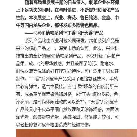
随着高质量发展主题的日益深入，制革企业在环保
上下足功夫的同时，在与时俱进，不断提升和强化产品
性能。本次展会上，兴业、梅花、鲁日钧达、金鑫、中
牛等国内龙头企业，都将发布多款特色新品。
——“8#NP纳帕系列”“丁香”和“天香”产品
系列产品均由兴业科技公司研发。纳帕系列产品是
兴业的核心产品之一，深受市场的认可。此次，兴业科
技推出的全新的8#NP纳帕系列产品，不仅升级了纳帕产
品柔、软、Q的奢华触感，并且兼顾了防污、耐皂水、
耐洗衣液等洗涤的好打理功能特性，可广泛用于男女鞋
制作。“丁香”系列皮革产品采用了退铬复鞣技术，手感
绵软有弹性，透气性极佳。白“丁香”坯革的白度前所未
有，成品革呈现苯染涂饰风格。彩“丁香”缤纷多彩，色
泽亮丽，是时尚休闲鞋款的可以选择。“天香”系列皮革
产品兼具小牛皮革平细自然纹理和无涂饰坯感，表面油
润光泽，触感舒爽光滑，质感强烈，修复能力较强，可
以轻松修复对皮革粒面造成的轻微损伤。