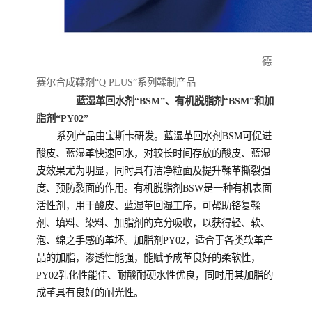
德
赛尔合成鞣剂“Q PLUS”系列鞣制产品
——蓝湿革回水剂“BSM”、有机脱脂剂“BSM”和加
脂剂“PY02”
系列产品由宝斯卡研发。蓝湿革回水剂BSM可促进
酸皮、蓝湿革快速回水，对较长时间存放的酸皮、蓝湿
皮效果尤为明显，同时具有洁净粒面及提升鞣革撕裂强
度、预防裂面的作用。有机脱脂剂BSW是一种有机表面
活性剂，用于酸皮、蓝湿革回湿工序，可帮助铬复鞣
剂、填料、染料、加脂剂的充分吸收，以获得轻、软、
泡、绵之手感的革坯。加脂剂PY02，适合于各类软革产
品的加脂，渗透性能强，能赋予成革良好的柔软性，
PY02乳化性能佳、耐酸耐硬水性优良，同时用其加脂的
成革具有良好的耐光性。