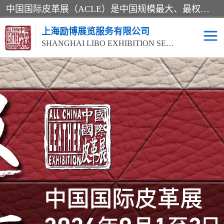
中国国际皮革展（ACLE）是中国规模最大、最权威的国际皮革盛会，自创办以来一直由中国皮革协会（CLIA）和亚太区皮革展有限公司（APLF）共同举办
上海励博展览服务有限公司
SHANGHAI LIBO EXHIBITION SERVICE CO.,LTD
2026中国国际皮革展
2026上海皮革机械展
ACLE
2026上海合成革展会
2026中国国际皮革展
2026中国国际皮革展
2026中国国际皮革展
ACLE