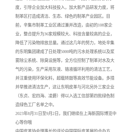
度，引导企业加大科技投入，加大新产品研发力度，将
制革区打造成清洁、生态、绿色的制革产业园区。目
前，辛集市制革工业区通过兼并改造，由初的108家企
业，整合提升为36家规模较大、科技含量较高的企业，
降低了污染物排放总量。通过这几年的努力，地处辛集
的东明集团建成了日处理5000吨的污水处理系统以及浆
雾除尘系统、除臭设施等，全方位控制了制革对水及大
气的污染，生产采用灰液、铬液循环利用的清洁工艺，
并注重使用环保化料，超载转鼓等高效节能设备。多措
并举推进清洁生产，这让东明皮革与河北另外三家企业
（东贞、宏四海、凌爵）得以入选工信部第四批绿色制
造绿色工厂名单之中。
2023年8月31日至9月2日，我们继续在上海新国际博览中
心等你哦
中国皮革协会理事长的评论中国国际皮革展的合办方