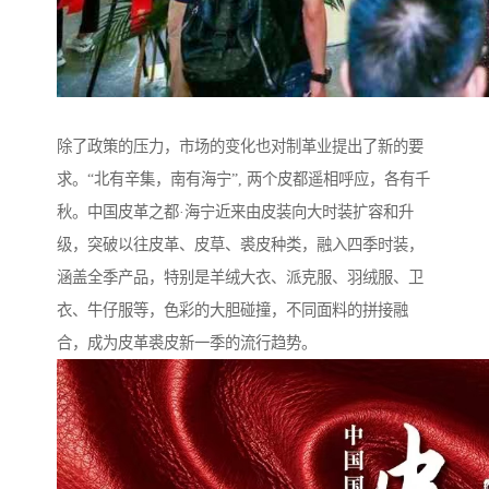
除了政策的压力，市场的变化也对制革业提出了新的要
求。“北有辛集，南有海宁”, 两个皮都遥相呼应，各有千
秋。中国皮革之都·海宁近来由皮装向大时装扩容和升
级，突破以往皮革、皮草、裘皮种类，融入四季时装，
涵盖全季产品，特别是羊绒大衣、派克服、羽绒服、卫
衣、牛仔服等，色彩的大胆碰撞，不同面料的拼接融
合，成为皮革裘皮新一季的流行趋势。