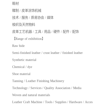
鞋材
鞣制 / 皮革涂饰机械
技术 / 服务 / 质易协会 / 媒体
梭织及天然物料
皮革工艺机器 / 工具 / 用品 / 硬件 / 配件 / 配饰
【Range of exhibition】
Raw hide
Semi-finished leather / crust leather / finished leather
Synthetic material
Chemical / dye
Shoe material
Tanning / Leather Finishing Machinery
Technology / Services / Quality Association / Media
Woven and natural materials
Leather Craft Machine / Tools / Supplies / Hardware / Acces