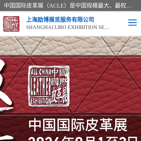
中国国际皮革展（ACLE）是中国规模最大、最权威的国际皮革盛会，自创办以来一直由中国皮革协会（CLIA）和亚太区皮革展有限公司（APLF）共同举办
上海励博展览服务有限公司
SHANGHAI LIBO EXHIBITION SERVICE CO.,LTD
2026中国国际皮革展
2026上海皮革机械展
ACLE
2026上海合成革展会
2026中国国际皮革展
2026中国国际皮革展
2026中国国际皮革展
ACLE