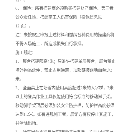
6、 保险：所有搭建商必须购买搭建财产保险、第三者
公众责任险、搭建商工人伤害保险（投保信息见
12 页）。
注：未按规定申报上述材料和缴纳各种费用的搭建商将
不得入场施工，所造成损失自行承担。
施工规定：
1、 展台搭建限高4米；只准许搭建单层展台，展台禁止
墙外物品延伸，禁止占用通道，顶部链接距地面至少3
米。
2、 全面禁止在场馆内使用高度超过2米的人字梯，2米
以上的登高作业工具仅能使用符合标准的移动脚手架。
移动脚手架顶层必须加装安全防护栏，防护栏高度必须
达到1.2米。如有违规施工者，展馆方有权停止其施工，
并清除出场。