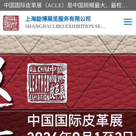
中国国际皮革展（ACLE）是中国规模最大、最权威的国际皮革盛会，自创办以来一直由中国皮革协会（CLIA）和亚太区皮革展有限公司（APLF）共同举办
上海励博展览服务有限公司
SHANGHAI LIBO EXHIBITION SERVICE CO.,LTD
2026中国国际皮革展
2026上海皮革机械展
ACLE
2026上海合成革展会
2026中国国际皮革展
2026中国国际皮革展
2026中国国际皮革展
ACLE