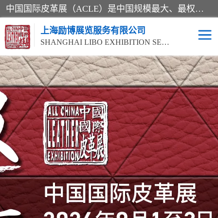
中国国际皮革展（ACLE）是中国规模最大、最权威的国际皮革盛会，自创办以来一直由中国皮革协会（CLIA）和亚太区皮革展有限公司（APLF）共同举办
上海励博展览服务有限公司
SHANGHAI LIBO EXHIBITION SERVICE CO.,LTD
2026中国国际皮革展
2026上海皮革机械展
ACLE
2026上海合成革展会
2026中国国际皮革展
2026中国国际皮革展
2026中国国际皮革展
ACLE