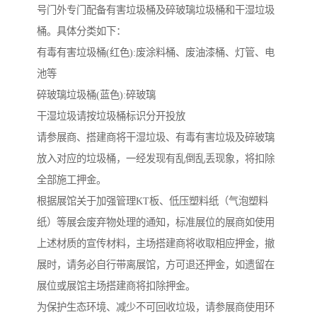
号门外专门配备有害垃圾桶及碎玻璃垃圾桶和干湿垃圾
桶。具体分类如下：
有毒有害垃圾桶(红色):废涂料桶、废油漆桶、灯管、电
池等
碎玻璃垃圾桶(蓝色):碎玻璃
干湿垃圾请按垃圾桶标识分开投放
请参展商、搭建商将干湿垃圾、有毒有害垃圾及碎玻璃
放入对应的垃圾桶，一经发现有乱倒乱丢现象，将扣除
全部施工押金。
根据展馆关于加强管理KT板、低压塑料纸（气泡塑料
纸）等展会废弃物处理的通知，标准展位的展商如使用
上述材质的宣传材料，主场搭建商将收取相应押金，撤
展时，请务必自行带离展馆，方可退还押金，如遗留在
展位或展馆主场搭建商将扣除押金。
为保护生态环境、减少不可回收垃圾，请参展商使用环