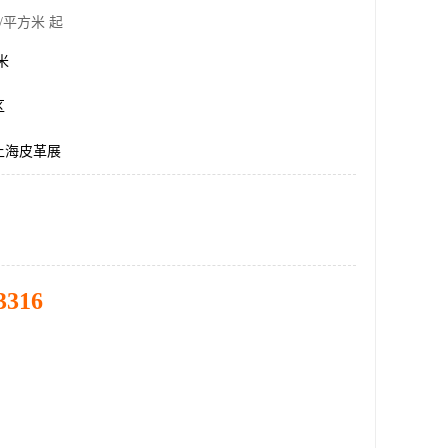
/平方米 起
方米
区
年上海皮革展
3316