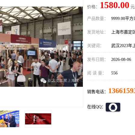
1580.00
价格：
元
产品数量：
9999.00平
发货地址：
上海市嘉定
关键词：
武汉2023
发布日期：
2026-08-06
阅 读 量：
556
1366159
销售电话：
在线QQ：