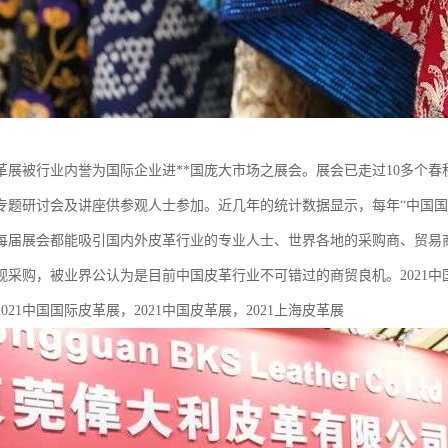
革展被行业内誉为国际企业进**国庞大市场之展会。展会已走过10多个春
专题研讨会及讲座供参观人士参加。近几年的统计数据显示，每年“中国国际
每届展会都能吸引国内外皮革行业的专业人士、世界各地的采购商、贸易商、
观采购，被业界公认为是目前中国皮革行业不可错过的商贸良机。2021中国国
021中国国际皮革展，2021中国皮革展，2021上海皮革展