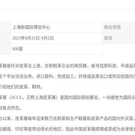
上海新国际博览中心
展会规模
2023年8月31日-9月2日
展馆
600家
革展是针对皮革业上游，亦即制革企业的商贸展，是寻找原料皮、半成品
这个平台洽谈业务，进口原料、完成加工，并将成品革出口或供应给国内
介绍他们的皮革、鞋材。
革展（ACLE，又称上海皮革展）是国内国际级别展览，一向被誉为国际
目焦点所在。
年创办以来，皮革展每年迎来数万名制革和生产鞋履和皮革产品的国内外买
如越南、印尼等是带动增长的地区，因此中国皮革展顺理成章成为全球增