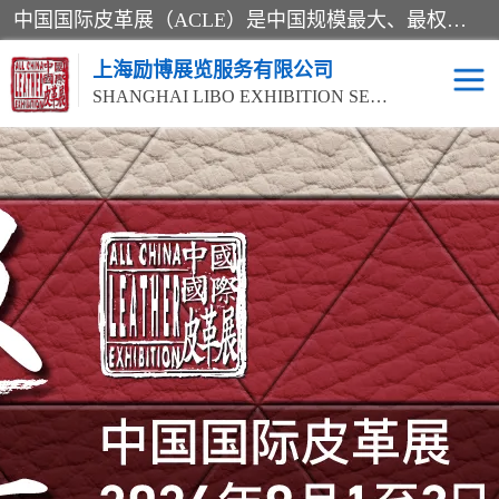
中国国际皮革展（ACLE）是中国规模最大、最权威的国际皮革盛会，自创办以来一直由中国皮革协会（CLIA）和亚太区皮革展有限公司（APLF）共同举办
上海励博展览服务有限公司
SHANGHAI LIBO EXHIBITION SERVICE CO.,LTD
2026中国国际皮革展
2026上海皮革机械展
ACLE
2026上海合成革展会
2026中国国际皮革展
2026中国国际皮革展
2026中国国际皮革展
ACLE