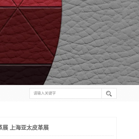
革展 上海亚太皮革展