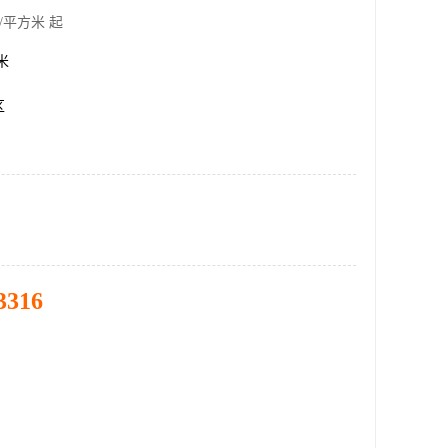
/平方米 起
方米
区
3316