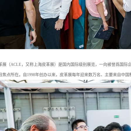
革展（ACLE，又称上海皮革展）是国内国际级别展览，一向被誉爲国际
目焦点所在。自1998年创办以来，皮革展每年迎来数万名、主要来自中