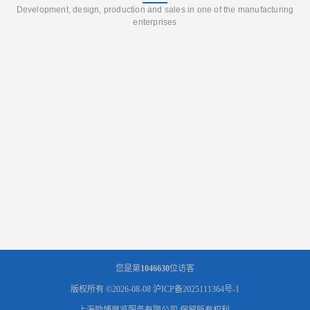
Development, design, production and sales in one of the manufacturing
enterprises
您是第
1046630
位访客
版权所有 ©2026-08-08
沪ICP备2025111364号-1
上海励博展览服务有限公司
保留所有权利.