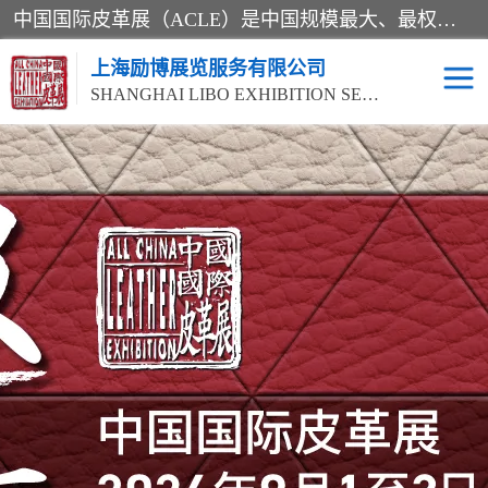
中国国际皮革展（ACLE）是中国规模最大、最权威的国际皮革盛会，自创办以来一直由中国皮革协会（CLIA）和亚太区皮革展有限公司（APLF）共同举办
上海励博展览服务有限公司
SHANGHAI LIBO EXHIBITION SERVICE CO.,LTD
2026中国国际皮革展
2026上海皮革机械展
ACLE
2026上海合成革展会
2026中国国际皮革展
2026中国国际皮革展
2026中国国际皮革展
ACLE