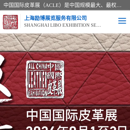
中国国际皮革展（ACLE）是中国规模最大、最权威的国际皮革盛会，自创办以来一直由中国皮革协会（CLIA）和亚太区皮革展有限公司（APLF）共同举办
上海励博展览服务有限公司
SHANGHAI LIBO EXHIBITION SERVICE CO.,LTD
2026中国国际皮革展
2026上海皮革机械展
ACLE
2026上海合成革展会
2026中国国际皮革展
2026中国国际皮革展
2026中国国际皮革展
ACLE