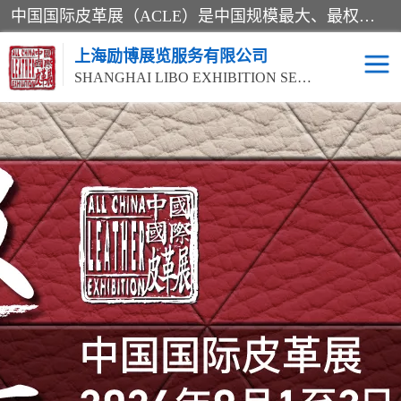
中国国际皮革展（ACLE）是中国规模最大、最权威的国际皮革盛会，自创办以来一直由中国皮革协会（CLIA）和亚太区皮革展有限公司（APLF）共同举办
上海励博展览服务有限公司
SHANGHAI LIBO EXHIBITION SERVICE CO.,LTD
2026中国国际皮革展
2026上海皮革机械展
ACLE
2026上海合成革展会
2026中国国际皮革展
2026中国国际皮革展
2026中国国际皮革展
ACLE