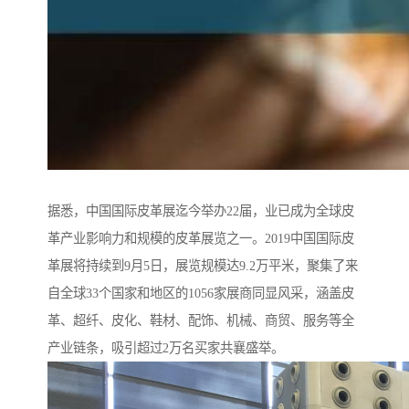
据悉，中国国际皮革展迄今举办22届，业已成为全球皮
革产业影响力和规模的皮革展览之一。2019中国国际皮
革展将持续到9月5日，展览规模达9.2万平米，聚集了来
自全球33个国家和地区的1056家展商同显风采，涵盖皮
革、超纤、皮化、鞋材、配饰、机械、商贸、服务等全
产业链条，吸引超过2万名买家共襄盛举。