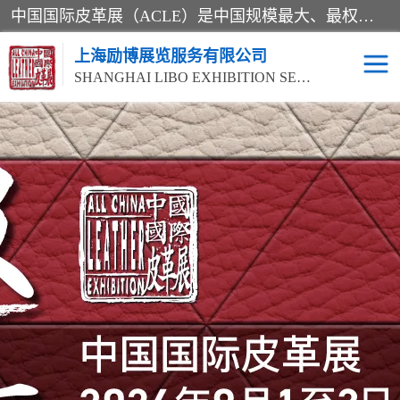
中国国际皮革展（ACLE）是中国规模最大、最权威的国际皮革盛会，自创办以来一直由中国皮革协会（CLIA）和亚太区皮革展有限公司（APLF）共同举办
上海励博展览服务有限公司
SHANGHAI LIBO EXHIBITION SERVICE CO.,LTD
2026中国国际皮革展
2026上海皮革机械展
ACLE
2026上海合成革展会
2026中国国际皮革展
2026中国国际皮革展
2026中国国际皮革展
ACLE