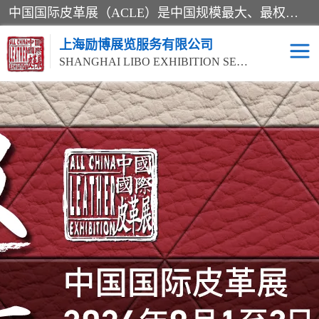
中国国际皮革展（ACLE）是中国规模最大、最权威的国际皮革盛会，自创办以来一直由中国皮革协会（CLIA）和亚太区皮革展有限公司（APLF）共同举办
上海励博展览服务有限公司
SHANGHAI LIBO EXHIBITION SERVICE CO.,LTD
2026中国国际皮革展
2026上海皮革机械展
ACLE
2026上海合成革展会
2026中国国际皮革展
2026中国国际皮革展
2026中国国际皮革展
ACLE