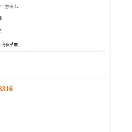
/平方米 起
方米
区
年上海皮革展
3316