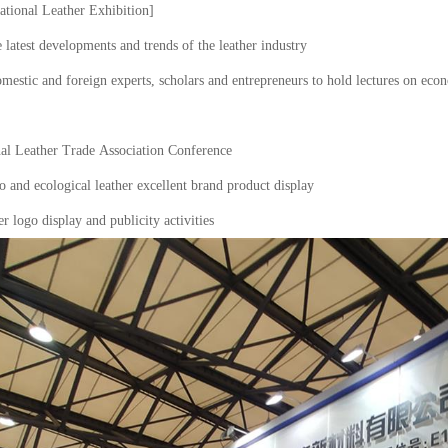
ational Leather Exhibition]
e latest developments and trends of the leather industry
omestic and foreign experts, scholars and entrepreneurs to hold lectures on eco
nal Leather Trade Association Conference
go and ecological leather excellent brand product display
er logo display and publicity activities