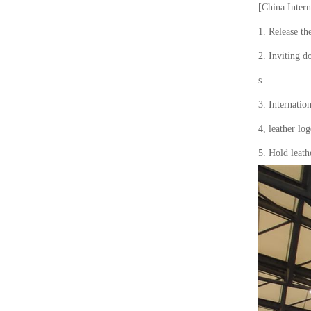
[China Intern
1. Release th
2. Inviting d
s
3. Internatio
4, leather lo
5. Hold leath