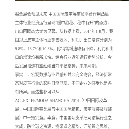
掘金展会预见未来 中国国际皮革展商贸平台作用凸显
主体行业经济运行呈现“缓中趋稳、稳中有升”的态势，
出口回暖态势尤为显著。从数据上看，2014年1-8月，我
国规上皮革主体行业销售收入、利润、出口增速分别为
9.8%、13.7%和10.3%，除销售增速略有下降，利润和出
口的增速均有所加快。综合行业近年运行走势分析，今
后发展增速有望延续当前平稳态势，未来可期。
事实上，宏观数据与业界感知并非完全吻合，经济新常
态对皮革行业的影响日渐显现，不同企业的感受也是各
有所异。而这些都可以从
ACLE/CIFF/MODA SHANGHAI2014（中国国际皮革
展，中国国际鞋类展与中国国际箱包、裘革服装及服饰
展）中一窥究竟。毕竟，中国国际皮革展可谓集行业之
大成，融全球之资源，揽渠道之精华，汇前瞻之思维，