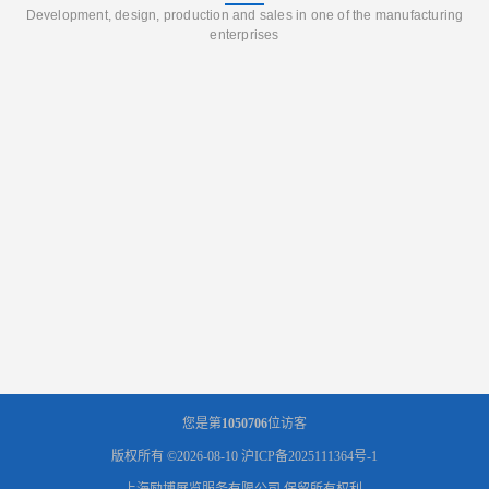
Development, design, production and sales in one of the manufacturing
enterprises
您是第
1050706
位访客
版权所有 ©2026-08-10
沪ICP备2025111364号-1
上海励博展览服务有限公司
保留所有权利.