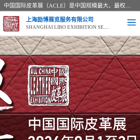
中国国际皮革展（ACLE）是中国规模最大、最权威的国际皮革盛会，自创办以来一直由中国皮革协会（CLIA）和亚太区皮革展有限公司（APLF）共同举办
上海励博展览服务有限公司
SHANGHAI LIBO EXHIBITION SERVICE CO.,LTD
2026中国国际皮革展
2026上海皮革机械展
ACLE
2026上海合成革展会
2026中国国际皮革展
2026中国国际皮革展
2026中国国际皮革展
ACLE