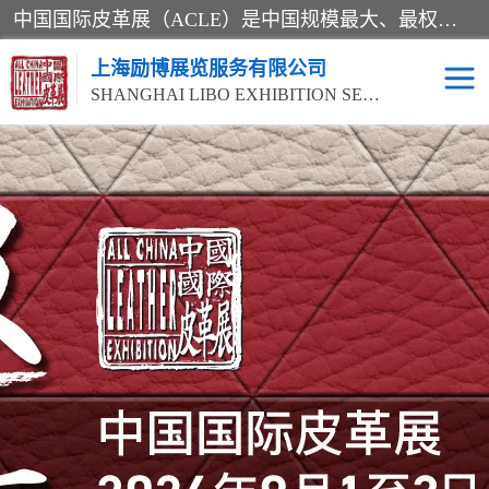
中国国际皮革展（ACLE）是中国规模最大、最权威的国际皮革盛会，自创办以来一直由中国皮革协会（CLIA）和亚太区皮革展有限公司（APLF）共同举办
上海励博展览服务有限公司
SHANGHAI LIBO EXHIBITION SERVICE CO.,LTD
2026中国国际皮革展
2026上海皮革机械展
ACLE
2026上海合成革展会
2026中国国际皮革展
2026中国国际皮革展
2026中国国际皮革展
ACLE