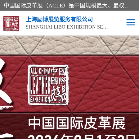
中国国际皮革展（ACLE）是中国规模最大、最权威的国际皮革盛会，自创办以来一直由中国皮革协会（CLIA）和亚太区皮革展有限公司（APLF）共同举办
上海励博展览服务有限公司
SHANGHAI LIBO EXHIBITION SERVICE CO.,LTD
2026中国国际皮革展
2026上海皮革机械展
ACLE
2026上海合成革展会
2026中国国际皮革展
2026中国国际皮革展
2026中国国际皮革展
ACLE