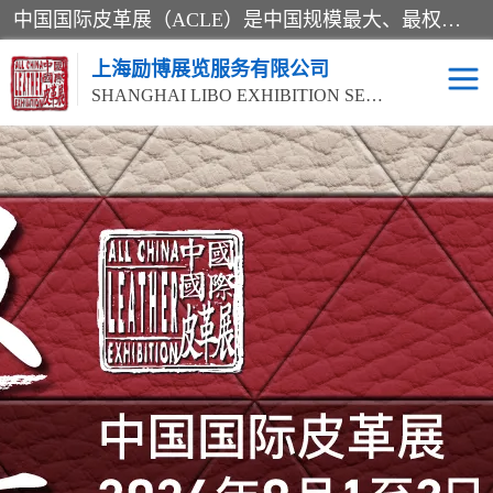
中国国际皮革展（ACLE）是中国规模最大、最权威的国际皮革盛会，自创办以来一直由中国皮革协会（CLIA）和亚太区皮革展有限公司（APLF）共同举办
上海励博展览服务有限公司
SHANGHAI LIBO EXHIBITION SERVICE CO.,LTD
2026中国国际皮革展
2026上海皮革机械展
ACLE
2026上海合成革展会
2026中国国际皮革展
2026中国国际皮革展
2026中国国际皮革展
ACLE