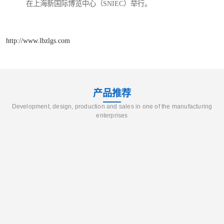
在上海新国际博览中心（SNIEC）举行。
http://www.lbzlgs.com
产品推荐
Development, design, production and sales in one of the manufacturing
enterprises