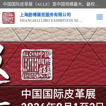
中国国际皮革展（ACLE）是中国规模最大、最权威的国际皮革盛会，自创办以来一直由中国皮革协会（CLIA）和亚太区皮革展有限公司（APLF）共同举办
上海励博展览服务有限公司
SHANGHAI LIBO EXHIBITION SERVICE CO.,LTD
2026中国国际皮革展
2026上海皮革机械展
ACLE
2026上海合成革展会
2026中国国际皮革展
2026中国国际皮革展
2026中国国际皮革展
ACLE