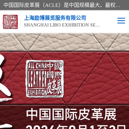
中国国际皮革展（ACLE）是中国规模最大、最权威的国际皮革盛会，自创办以来一直由中国皮革协会（CLIA）和亚太区皮革展有限公司（APLF）共同举办
上海励博展览服务有限公司
SHANGHAI LIBO EXHIBITION SERVICE CO.,LTD
2026中国国际皮革展
2026上海皮革机械展
ACLE
2026上海合成革展会
2026中国国际皮革展
2026中国国际皮革展
2026中国国际皮革展
ACLE