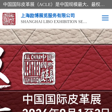
中国国际皮革展（ACLE）是中国规模最大、最权威的国际皮革盛会，自创办以来一直由中国皮革协会（CLIA）和亚太区皮革展有限公司（APLF）共同举办
上海励博展览服务有限公司
SHANGHAI LIBO EXHIBITION SERVICE CO.,LTD
2026中国国际皮革展
2026上海皮革机械展
ACLE
2026上海合成革展会
2026中国国际皮革展
2026中国国际皮革展
2026中国国际皮革展
ACLE