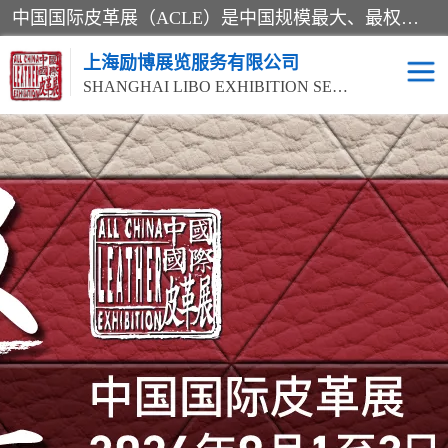
中国国际皮革展（ACLE）是中国规模最大、最权威的国际皮革盛会，自创办以来一直由中国皮革协会（CLIA）和亚太区皮革展有限公司（APLF）共同举办
上海励博展览服务有限公司
SHANGHAI LIBO EXHIBITION SERVICE CO.,LTD
2026中国国际皮革展
2026上海皮革机械展
ACLE
2026上海合成革展会
2026中国国际皮革展
2026中国国际皮革展
2026中国国际皮革展
ACLE