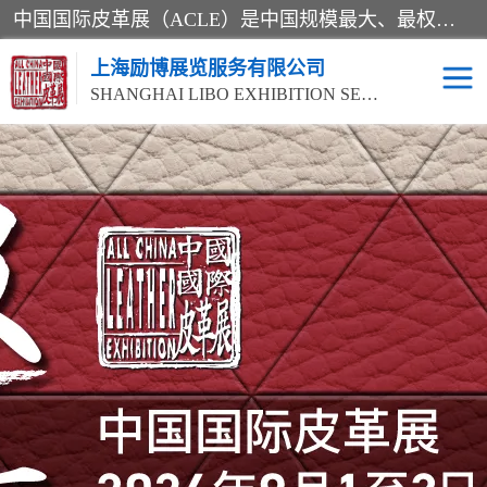
中国国际皮革展（ACLE）是中国规模最大、最权威的国际皮革盛会，自创办以来一直由中国皮革协会（CLIA）和亚太区皮革展有限公司（APLF）共同举办
上海励博展览服务有限公司
SHANGHAI LIBO EXHIBITION SERVICE CO.,LTD
2026中国国际皮革展
2026上海皮革机械展
ACLE
2026上海合成革展会
2026中国国际皮革展
2026中国国际皮革展
2026中国国际皮革展
ACLE