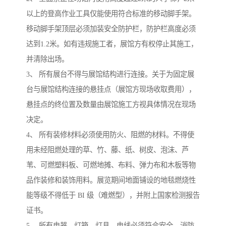
以上的登高作业工具仅能使用符合标准的移动脚手架。
移动脚手架顶层必须加装安全防护栏，防护栏高度必须
达到1.2米。如有违规施工者，展馆方有权停止其施工，
并清除出场。
3、 所有展台不得与展馆结构进行连接。关于为固定展
台与展馆结构连接的悬挂点（展馆方现场收取费用），
悬挂点的终位置及数量由展馆施工方视具体情况在现场
决定。
4、 所有装修材料必须使用防火、阻燃的材料。不得使
用未经阻燃处理的草、竹、藤、纸、树皮、泡沫、芦
苇、可燃塑料板、可燃地摊、布料、弹力布和木板等物
品作装修和装饰用料。展览期间地面铺设的地毯燃烧性
能等级不得低于 BI 级（难燃型），并附上国家检测报告
证书。
5、 所有电器、灯箱、灯具、电线必须符合安全、消防