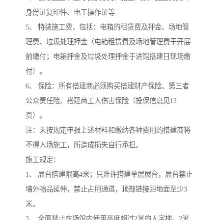
身份证复印件、电工操作证等
5、 特装施工费，包括：电箱的租赁费及押金、场地管
理费、垃圾处理押金（电箱租赁费及场地管理费于开展
前缴付；电箱押金及垃圾处理押金于进馆搭建日现场缴
付）。
6、 保险：所有搭建商必须购买搭建财产保险、第三者
公众责任险、搭建商工人伤害保险（投保信息见12
页）。
注：未按规定申报上述材料和缴纳各种费用的搭建商将
不得入场施工，所造成损失自行承担。
施工规定：
1、 展台搭建限高4米；只准许搭建单层展台，展台禁止
墙外物品延伸，禁止占用通道，顶部链接距地面至少3
米。
2、 全面禁止在场馆内使用高度超过2米的人字梯，2米