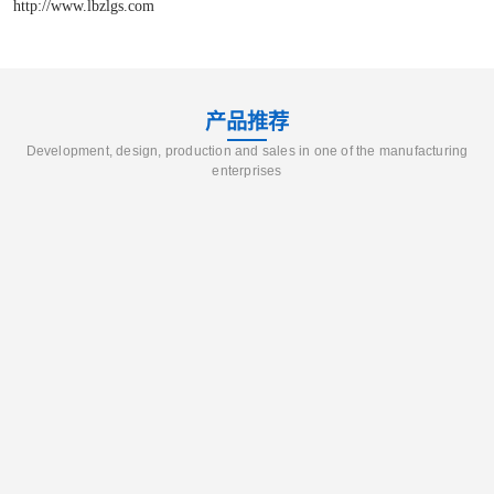
http://www.lbzlgs.com
产品推荐
Development, design, production and sales in one of the manufacturing
enterprises