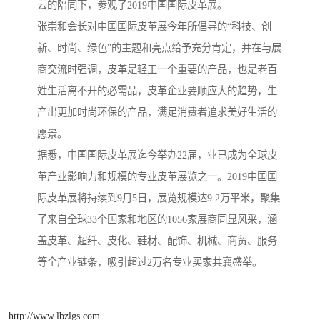
云的陪同下，参观了2019中国国际皮革展。
张崇和会长对中国国际皮革展今年所倡导的“科技、创
新、时尚、绿色”的主题和亮点给予充分肯定，并在与展
商交流时强调，皮革是轻工一个重要的产品，也是老百
姓生活离不开的必需品，皮革企业要顺应大的趋势，生
产出更加时尚环保的产品，满足消费者追求美好生活的
愿景。
据悉，中国国际皮革展迄今举办22届，业已成为全球皮
革产业影响力和规模的专业皮革展览之一。2019中国国
际皮革展将持续到9月5日，展览规模达9.2万平米，聚集
了来自全球33个国家和地区的1056家展商同显风采，涵
盖皮革、超纤、皮化、鞋材、配饰、机械、商贸、服务
等全产业链条，吸引超过2万名专业买家共襄盛举。
http://www.lbzlgs.com