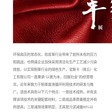
环保高压的常态化，给皮革行业带来了前所未有的压力
和挑战，也倒逼企业加快采用清洁化生产工艺减少污染
排放，以实现制革行业的绿色生产。宝斯卡（商丘）化
工有限公司一直秉承“以善为本，回报社会”的经营理
念，近年来致力于制革废液循环利用技术的研发与推
广。该技术具有以下几个特点：一是技术成熟，并有支
撑该项技术的关键配套材料；二是成品革质量稳定并有
所提高；三是减排效果明显，尤其是污泥减量80%以