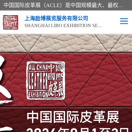
中国国际皮革展（ACLE）是中国规模最大、最权威的国际皮革盛会，自创办以来一直由中国皮革协会（CLIA）和亚太区皮革展有限公司（APLF）共同举办
上海励博展览服务有限公司
SHANGHAI LIBO EXHIBITION SERVICE CO.,LTD
2026中国国际皮革展
2026上海皮革机械展
ACLE
2026上海合成革展会
2026中国国际皮革展
2026中国国际皮革展
2026中国国际皮革展
ACLE