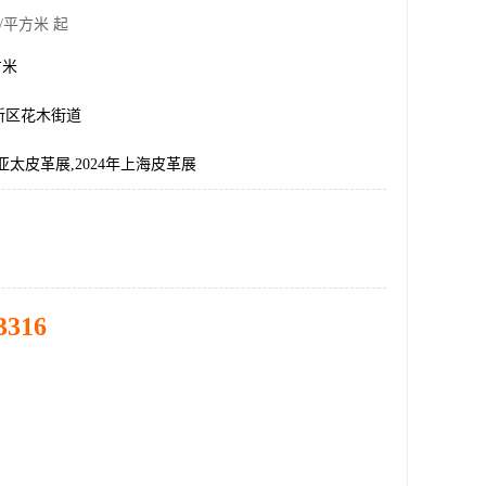
/平方米 起
方米
新区花木街道
亚太皮革展,2024年上海皮革展
3316