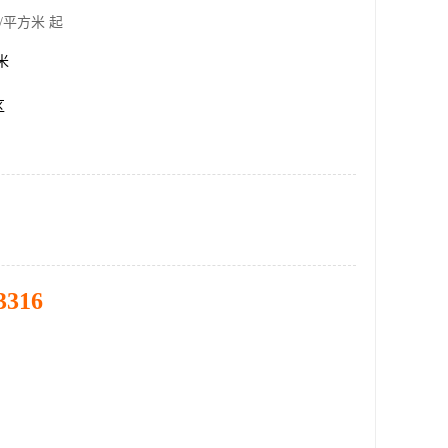
/平方米 起
方米
区
3316