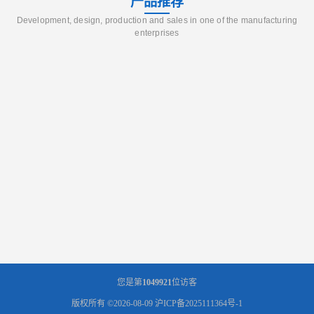
产品推荐
Development, design, production and sales in one of the manufacturing
enterprises
您是第
1049921
位访客
版权所有 ©2026-08-09
沪ICP备2025111364号-1