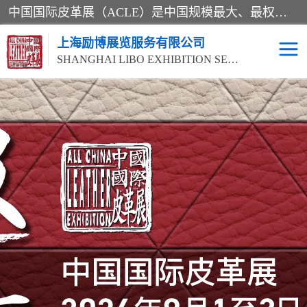
中国国际皮革展（ACLE）是中国规模最大、最权威的国际皮革盛会，自创办以来一直由中国皮革协会（CLIA）和亚太区皮革展有限公司（APLF）共同举办
上海励博展览服务有限公司
SHANGHAI LIBO EXHIBITION SERVICE CO.,LTD
2026中国国际皮革展
2026上海皮革机械展
ACLE
2026上海合成革展会
2026中国国际皮革展
2026中国国际皮革展
2026中国国际皮革展
ACLE