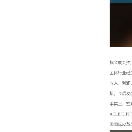
掘金展会预
主体行业经
收入、利润、
析，今后发
事实上，宏
ACLE/C
国国际皮革