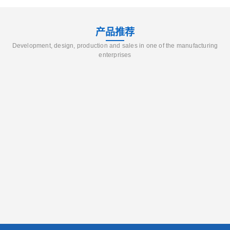
产品推荐
Development, design, production and sales in one of the manufacturing
enterprises