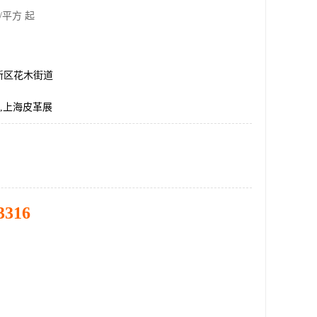
/平方 起
新区花木街道
LE,上海皮革展
3316