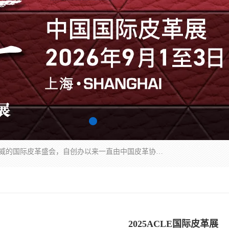
中国国际皮革展（ACLE）是中国规模最大、最权威的国际皮革盛会，自创办以来一直由中国皮革协会（CLIA）和亚太区皮革展有限公司（APLF）共同举办
2025ACLE国际皮革展