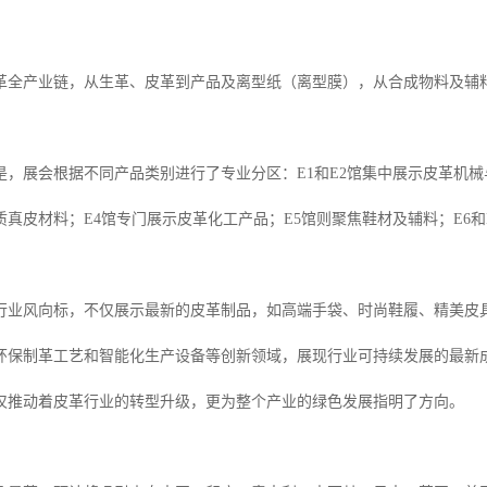
革全产业链，从生革、皮革到产品及离型纸（离型膜），从合成物料及辅
是，展会根据不同产品类别进行了专业分区：E1和E2馆集中展示皮革机械
质真皮材料；E4馆专门展示皮革化工产品；E5馆则聚焦鞋材及辅料；E6
行业风向标，不仅展示最新的皮革制品，如高端手袋、时尚鞋履、精美皮
环保制革工艺和智能化生产设备等创新领域，展现行业可持续发展的最新
仅推动着皮革行业的转型升级，更为整个产业的绿色发展指明了方向。